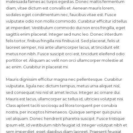
malesuada fames ac turpis egestas. Donec mattis fermentum
diam, vitae dictum est convallis et. Aenean mauris lorem,
sodales eget condimentum nec, faucibus vitae est. Fusce
vulputate odio non mollis commodo. Curabitur efficitur id tellus
at imperdiet. Vestibulum commodo dui non eros fringilla, eget
sagittis enim placerat. Integer sed nunc leo. Donec interdum
felis tortor, finibus fringilla nisi finibus id. Sed placerat, felis ut
laoreet semper, nisi ante ullamcorper lacus, at tincidunt elit
metus non nibh. Fusce suscipit orci est, tincidunt eleifend odio
porttitor et. Aliquam ac velit non orci ullamcorper molestie at
ac enim. Curabitur in placerat mi.
Mauris dignissim efficitur magna nec pellentesque. Curabitur
vulputate, ligula nec dictum tempus, metus urna aliquet nisl,
sed consequat nisi nisl sit amet lectus. Integer ac ornare dui.
Mauris est lacus, ullamcorper ac tellus id, ultricies volutpat nisi.
Class aptent taciti sociosqu ad litora torquent per conubia
nostra, per inceptos himenaeos. Quisque semper quis purus
vel aliquam. Donec hendrerit pharetra suscipit. Fusce tristique
ipsum elit, id vestibulum nibh feugiat id. Integer volutpat nibh et
sem imperdiet, eget dapibus diam laoreet. Praesent feugiat