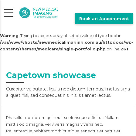
Book an Appointment
Warning
: Trying to access array offset on value of type bool in
/var/www/vhosts/newmedicalimaging.com.au/httpdocs/wp-
content/themes/medicare/single-portfolio.php
on line
261
Capetown showcase
Curabitur vulputate, ligula nec dictum tempus, metus urna
aliquet nisl, sed consequat nisi nisl sit amet lectus.
Phasellus non lorem quis erat scelerisque efficitur. Nullam
mattis odio magna, vel viverra magna viverra nec.
Pellentesque habitant morbi tristique senectus et netus et