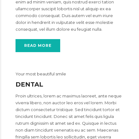
enim ad minim veniam, quis nostrud exerci tation
ullamcorper suscipit lobortis nisl ut aliquip ex ea
commodo consequat. Duis autem vel eum iriure
dolor in hendrerit in vulputate velit esse molestie
consequat, vel illum dolore eu feugiat nulla.
READ MORE
Your most beautiful smile
DENTAL
Proin ultrices, lorem ac maximus laoreet, ante neque
viverra libero, non auctor leo eros vel lorem. Morbi
dictum consectetur tristique. Sed tincidunt tortor et
tincidunt tincidunt. Donec sit amet felis quis ligula
rutrum dignissim sit amet sed ex. Quisque in lectus
non diam tincidunt venenatis eu ac sem. Maecenas
fringilla sem lobortis leo sollicitudin, eget viverra